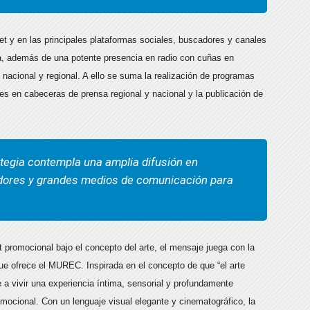
et y en las principales plataformas sociales, buscadores y canales
ña, además de una potente presencia en radio con cuñas en
nacional y regional. A ello se suma la realización de programas
s en cabeceras de prensa regional y nacional y la publicación de
tegia contempla una amplia difusión en
adores y grandes medios de comunicación para
promocional bajo el concepto del arte, el mensaje juega con la
que ofrece el MUREC. Inspirada en el concepto de que “el arte
te a vivir una experiencia íntima, sensorial y profundamente
cional. Con un lenguaje visual elegante y cinematográfico, la