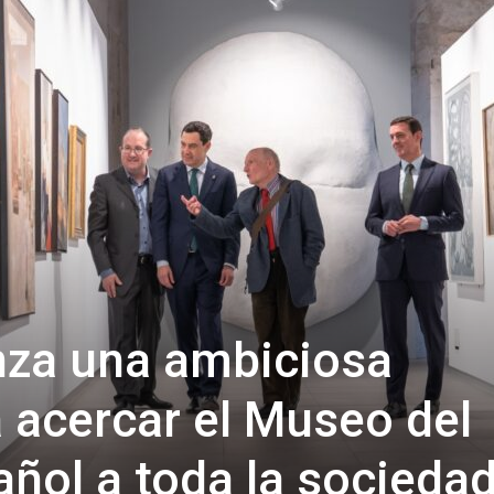
de
Almería
nza una ambiciosa
acercar el Museo del
ñol a toda la socieda