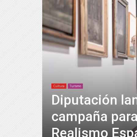
Cultura
Turismo
Diputación la
campaña para 
Realismo Espa