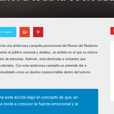
n Twitter
archa una ambiciosa campaña promocional del Museo del Realismo
te al público nacional y andaluz, un ámbito en el que se estima
es de personas. Además, está destinada a visitantes que
 culturales. Con esta ambiciosa campaña se pretende dar a
onsolidarlo como un destino imprescindible dentro del turismo
ha esta acción bajo el concepto de que, en
 e invita a conocer la fuerza emocional y la