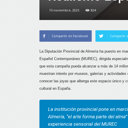
15 noviembre, 2025
824
Compartir en Facebook
Compartir e
La Diputación Provincial de Almería ha puesto en m
Español Contemporáneo (MUREC), dirigida especialmen
que esta campaña pueda alcanzar a más de 14 millon
muestran interés por museos, galerías y actividades
conocer las joyas que alberga este espacio único y c
cultural en España.
La institución provincial pone en marc
Almería, “el arte forma parte del alma”
experiencia sensorial del MUREC