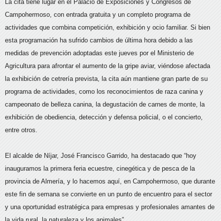
La cita tiene lugar en el Palacio de Exposiciones y Congresos de
Campohermoso, con entrada gratuita y un completo programa de
actividades que combina competición, exhibición y ocio familiar. Si bien
esta programación ha sufrido cambios de última hora debido a las
medidas de prevención adoptadas este jueves por el Ministerio de
Agricultura para afrontar el aumento de la gripe aviar, viéndose afectada
la exhibición de cetrería prevista, la cita aún mantiene gran parte de su
programa de actividades, como los reconocimientos de raza canina y
campeonato de belleza canina, la degustación de carnes de monte, la
exhibición de obediencia, detección y defensa policial, o el concierto,
entre otros.
El alcalde de Níjar, José Francisco Garrido, ha destacado que “hoy
inauguramos la primera feria ecuestre, cinegética y de pesca de la
provincia de Almería, y lo hacemos aquí, en Campohermoso, que durante
este fin de semana se convierte en un punto de encuentro para el sector
y una oportunidad estratégica para empresas y profesionales amantes de
la vida rural, la naturaleza y los animales”.