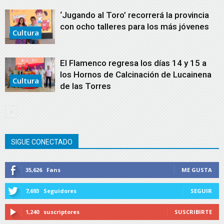
‘Jugando al Toro’ recorrerá la provincia
con ocho talleres para los más jóvenes
Cultura
El Flamenco regresa los días 14 y 15 a
los Hornos de Calcinación de Lucainena
Cultura
de las Torres
SIGUE CONECTADO
35,626
Fans
ME GUSTA
7,693
Seguidores
SEGUIR
1,240
suscriptores
SUSCRIBIRTE