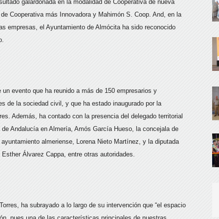
esultado galardonada en la modalidad de Cooperativa de nueva
d de Cooperativa más Innovadora y Mahimón S. Coop. And, en la
tas empresas, el Ayuntamiento de Almócita ha sido reconocido
mo.
e un evento que ha reunido a más de 150 empresarios y
s de la sociedad civil, y que ha estado inaugurado por la
s. Además, ha contado con la presencia del delegado territorial
de Andalucía en Almería, Amós García Hueso, la concejala de
ayuntamiento almeriense, Lorena Nieto Martínez, y la diputada
, Esther Álvarez Cappa, entre otras autoridades.
rres, ha subrayado a lo largo de su intervención que “el espacio
ión, pues una de las características principales de nuestras