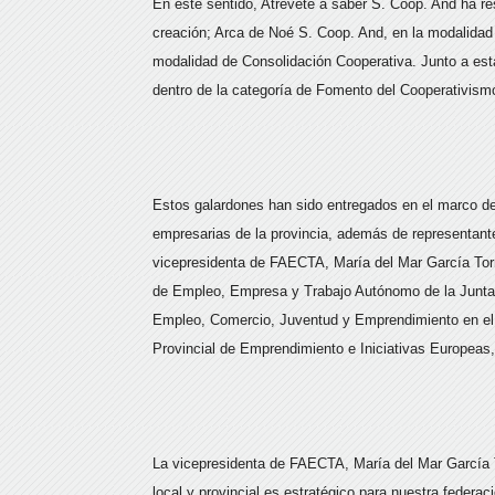
En este sentido, Atrévete a saber S. Coop. And ha r
creación; Arca de Noé S. Coop. And, en la modalida
modalidad de Consolidación Cooperativa. Junto a es
dentro de la categoría de Fomento del Cooperativis
Estos galardones han sido entregados en el marco d
empresarias de la provincia, además de representante
vicepresidenta de FAECTA, María del Mar García Torre
de Empleo, Empresa y Trabajo Autónomo de la Junta 
Empleo, Comercio, Juventud y Emprendimiento en el 
Provincial de Emprendimiento e Iniciativas Europeas
La vicepresidenta de FAECTA, María del Mar García To
local y provincial es estratégico para nuestra federac