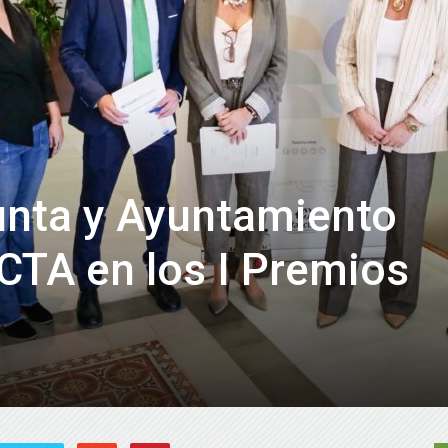
de
Almería
unta y Ayuntamiento
CTA en los I Premios