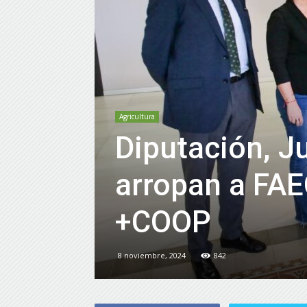
Agricultura
Diputación, J
arropan a FAE
+COOP
8 noviembre, 2024
842