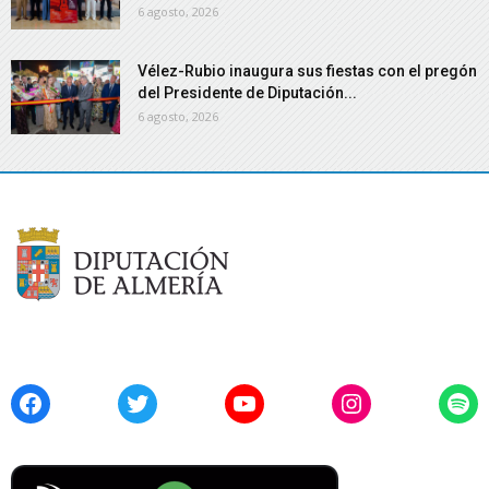
6 agosto, 2026
Vélez-Rubio inaugura sus fiestas con el pregón
del Presidente de Diputación...
6 agosto, 2026
Facebook
Twitter
YouTube
Instagram
Spo