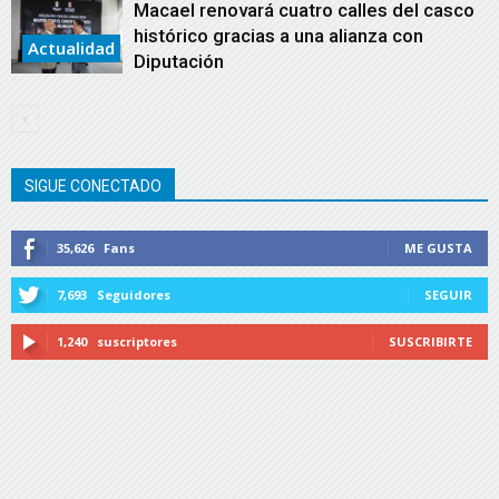
Macael renovará cuatro calles del casco
histórico gracias a una alianza con
Actualidad
Diputación
SIGUE CONECTADO
35,626
Fans
ME GUSTA
7,693
Seguidores
SEGUIR
1,240
suscriptores
SUSCRIBIRTE