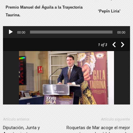
Premio Manuel del Águila a la Trayectoria
‘Pepín Liria’
Taurina.
Reproductor
00:00
00:00
de
1
of 3
audio
Artículo anterior
Artículo siguiente
Diputación, Junta y
Roquetas de Mar acoge el mejor