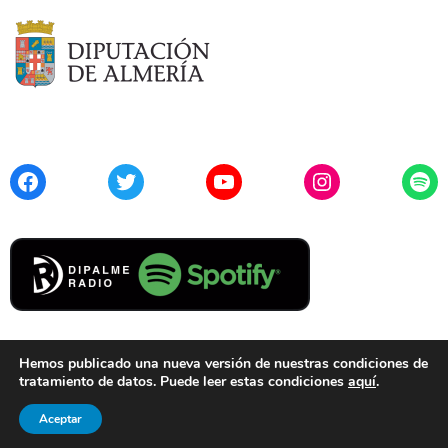
Facebook
Twitter
YouTube
Instagram
Spo
Hemos publicado una nueva versión de nuestras condiciones de
tratamiento de datos. Puede leer estas condiciones
aquí
.
Contacto
Aviso Legal
Privacidad
Cookies
Aceptar
© 2021 Diputación de Almería. Todos los derechos reservados.