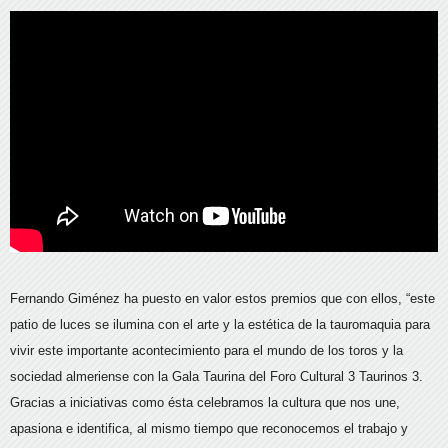
Fernando Giménez ha puesto en valor estos premios que con ellos, “este
patio de luces se ilumina con el arte y la estética de la tauromaquia para
vivir este importante acontecimiento para el mundo de los toros y la
sociedad almeriense con la Gala Taurina del Foro Cultural 3 Taurinos 3.
Gracias a iniciativas como ésta celebramos la cultura que nos une,
apasiona e identifica, al mismo tiempo que reconocemos el trabajo y