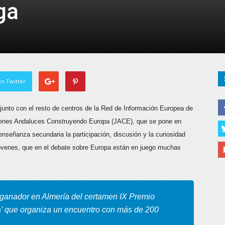
ga
de
Almería
n Twitter
 junto con el resto de centros de la Red de Información Europea de
óvenes Andaluces Construyendo Europa (JACE), que se pone en
enseñanza secundaria la participación, discusión y la curiosidad
jóvenes, que en el debate sobre Europa están en juego muchas
l ganador en Almería del certamen IX Premio
’ que organiza un encuentro con más de 200