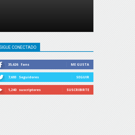
SIGUE CONECTADO
35,626
Fans
ME GUSTA
7,693
Seguidores
SEGUIR
1,240
suscriptores
SUSCRIBIRTE