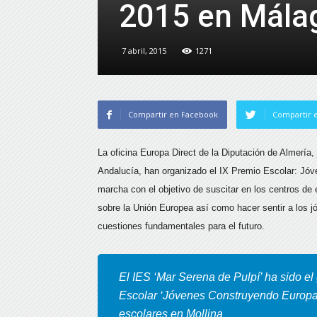
2015 en Mála
7 abril, 2015
1271
Compartir en Facebook
Compartir e
La oficina Europa Direct de la Diputación de Almería,
Andalucía, han organizado el IX Premio Escolar: J
marcha con el objetivo de suscitar en los centros de 
sobre la Unión Europea así como hacer sentir a los 
cuestiones fundamentales para el futuro.
El IES ‘Mar Serena de Pulpí’ ha sido e
Escolar ‘Jóvenes Construyendo Europa
escolares en Mollina