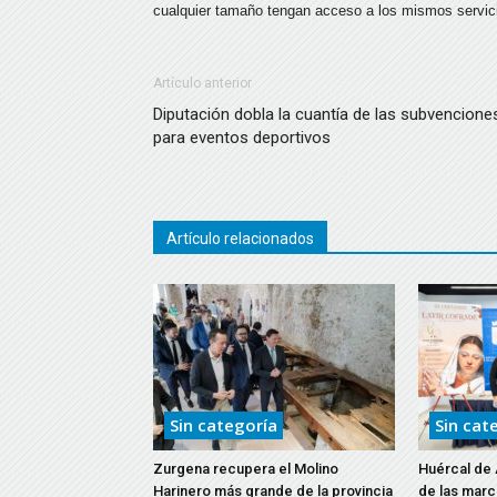
cualquier tamaño tengan acceso a los mismos servicio
Artículo anterior
Diputación dobla la cuantía de las subvencione
para eventos deportivos
Artículo relacionados
Sin categoría
Sin cat
Zurgena recupera el Molino
Huércal de A
Harinero más grande de la provincia
de las mar