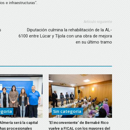
s e infraestructuras”.
Artículo siguiente
s
Diputación culmina la rehabilitación de la AL-
6100 entre Lúcar y Tíjola con una obra de mejora
en su último tramo
egoría
Sin categoría
lmería será la capital
‘El inconveniente’ de Bernabé Rico
chas procesionales
vuelve a FICAL con los mayores del