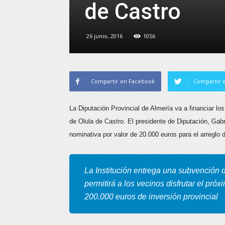
de Castro
26 junio, 2016
1056
Compartir en Facebook
Compartir e
La Diputación Provincial de Almería va a financiar los
de Olula de Castro. El presidente de Diputación, Gab
nominativa
por valor de 20.000 euros para el arreglo 
La Institución entrega una subvención 
permitirá a los vecinos disfrutar el pró
200.000 euros de inversión provincial