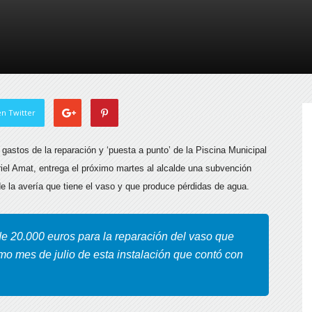
de
Almería
n Twitter
 gastos de la reparación y ‘puesta a punto’ de la Piscina Municipal
riel Amat, entrega el próximo martes al alcalde una subvención
de la avería que tiene el vaso y que produce pérdidas de agua.
de 20.000 euros para la reparación del vaso que
ximo mes de julio de esta instalación que contó con