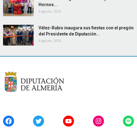
Hornos...
6 agosto, 2026
Vélez-Rubio inaugura sus fiestas con el pregón
del Presidente de Diputación...
6 agosto, 2026
Facebook
Twitter
YouTube
Instagram
Spo