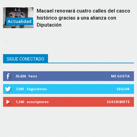
Macael renovará cuatro calles del casco
histórico gracias a una alianza con
Actualidad
Diputación
SIGUE CONECTADO
35,626
Fans
ME GUSTA
7,693
Seguidores
SEGUIR
1,240
suscriptores
SUSCRIBIRTE