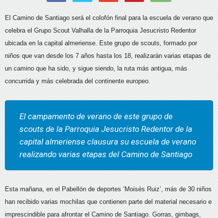
El Camino de Santiago será el colofón final para la escuela de verano que
celebra el Grupo Scout Valhalla de la Parroquia Jesucristo Redentor
ubicada en la capital almeriense. Este grupo de scouts, formado por
niños que van desde los 7 años hasta los 18, realizarán varias etapas de
un camino que ha sido, y sigue siendo, la ruta más antigua, más
concurrida y más celebrada del continente europeo.
El campamento de verano de este grupo de
scouts de la Parroquia Jesucristo Redentor de la
capital almeriense clausura su escuela de verano
realizando varias etapas del Camino de Santiago
Esta mañana, en el Pabellón de deportes ‘Moisés Ruiz’, más de 30 niños
han recibido varias mochilas que contienen parte del material necesario e
imprescindible para afrontar el Camino de Santiago. Gorras, gimbags,