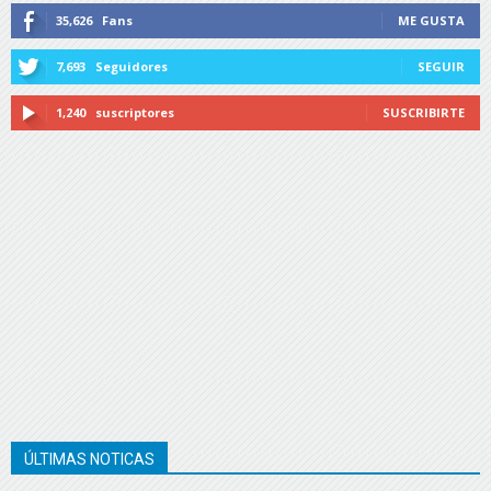
35,626
Fans
ME GUSTA
7,693
Seguidores
SEGUIR
1,240
suscriptores
SUSCRIBIRTE
ÚLTIMAS NOTICAS