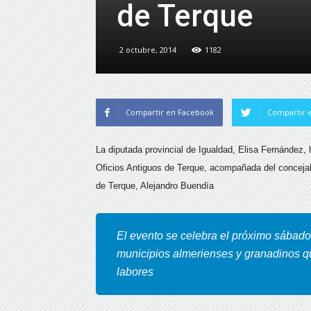
de Terque
2 octubre, 2014
1182
Compartir en Facebook
Compartir e
La diputada provincial de Igualdad, Elisa Fernández
Oficios Antiguos de Terque, acompañada del concejal
de Terque, Alejandro Buendía
El evento se celebra el próximo sábado
municipios almerienses y granadinos q
labores