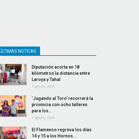
ÚLTIMAS NOTICAS
Diputación acorta en 18
kilómetros la distancia entre
Laroya y Tahal
7 agosto, 2026
‘Jugando al Toro’ recorrerá la
provincia con ocho talleres
para los...
7 agosto, 2026
El Flamenco regresa los días
14 y 15 a los Hornos...