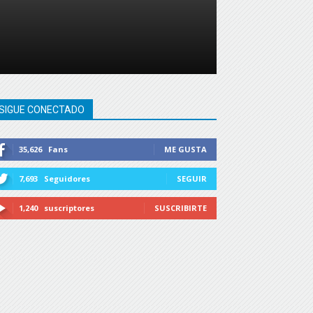
SIGUE CONECTADO
35,626
Fans
ME GUSTA
7,693
Seguidores
SEGUIR
1,240
suscriptores
SUSCRIBIRTE