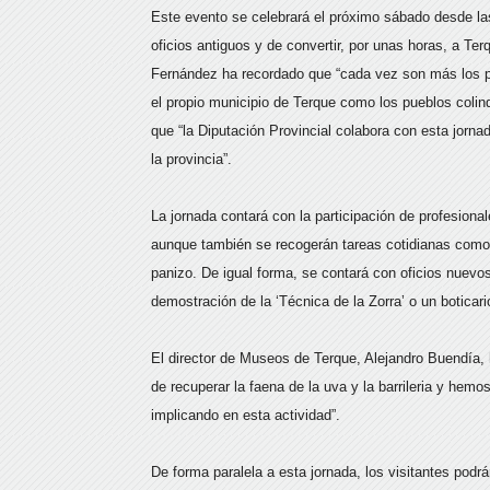
Este evento se celebrará el próximo sábado desde las
oficios antiguos y de convertir, por unas horas, a Terq
Fernández ha recordado que “cada vez son más los par
el propio municipio de Terque como los pueblos coli
que “la Diputación Provincial colabora con esta jor
la provincia”.
La jornada contará con la participación de profesion
aunque también se recogerán tareas cotidianas como 
panizo. De igual forma, se contará con oficios nuevo
demostración de la ‘Técnica de la Zorra’ o un botic
El director de Museos de Terque, Alejandro Buendí
de recuperar la faena de la uva y la barrileria y hem
implicando en esta actividad”.
De forma paralela a esta jornada, los visitantes podr