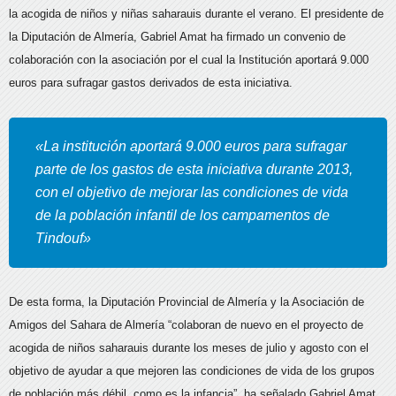
la acogida de niños y niñas saharauis durante el verano. El presidente de
la Diputación de Almería, Gabriel Amat ha firmado un convenio de
colaboración con la asociación por el cual la Institución aportará 9.000
euros para sufragar gastos derivados de esta iniciativa.
«La institución aportará 9.000 euros para sufragar
parte de los gastos de esta iniciativa durante 2013,
con el objetivo de mejorar las condiciones de vida
de la población infantil de los campamentos de
Tindouf»
De esta forma, la Diputación Provincial de Almería y la Asociación de
Amigos del Sahara de Almería “colaboran de nuevo en el proyecto de
acogida de niños saharauis durante los meses de julio y agosto con el
objetivo de ayudar a que mejoren las condiciones de vida de los grupos
de población más débil, como es la infancia”, ha señalado Gabriel Amat.