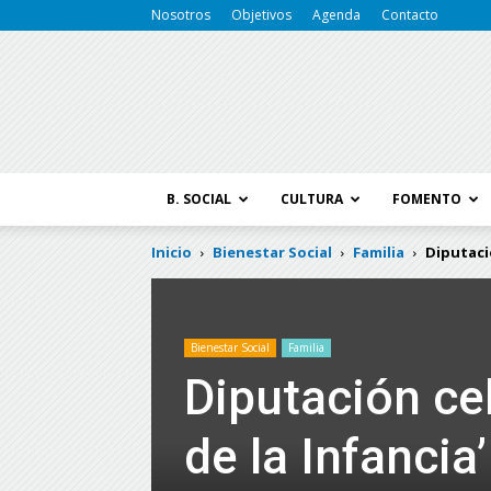
Nosotros
Objetivos
Agenda
Contacto
B. SOCIAL
CULTURA
FOMENTO
Inicio
Bienestar Social
Familia
Diputació
Bienestar Social
Familia
Diputación ce
de la Infancia