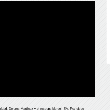
aldad, Dolores Martínez y el responsible del IEA, Francisco