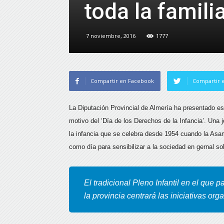
toda la famili
7 noviembre, 2016
1777
Compartir en Facebook
Compartir e
La Diputación Provincial de Almería ha presentado e
motivo del ‘Día de los Derechos de la Infancia’. Una
la infancia que se celebra desde 1954 cuando la As
como día para sensibilizar a la sociedad en gernal s
El tradicional Pleno Infantil en el que 
la provincia centrará las iniciativas org