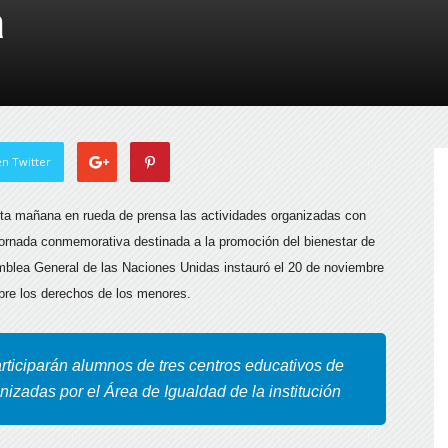
a
de
Almería
n Twitter
sta mañana en rueda de prensa las actividades organizadas con
 jornada conmemorativa destinada a la promoción del bienestar de
amblea General de las Naciones Unidas
instauró el 20 de noviembre
obre los derechos de los menores.
participarán alumnos de tres centros educativos de
anizadas por el Área de Igualdad de la institución