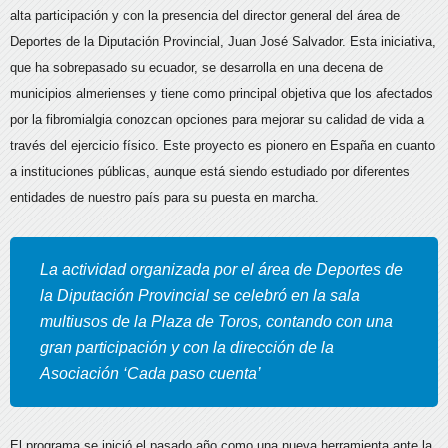
alta participación y con la presencia del director general del área de
Deportes de la Diputación Provincial,
Juan José Salvador. Esta iniciativa,
que ha sobrepasado su ecuador, se desarrolla en una decena de
municipios almerienses y tiene como principal objetiva que los afectados
por la fibromialgia conozcan opciones para mejorar su calidad de vida a
través del ejercicio físico. Este proyecto es pionero en España en cuanto
a instituciones públicas, aunque está siendo estudiado por diferentes
entidades de nuestro país para su puesta en marcha.
La actividad organizada por el área de Deportes de
la Diputación Provincial se celebró en la sala
multiusos de la Plaza de Toros, contando con una
gran participación y con la dirección de la
Asociación ‘Cada paso cuenta’
El programa se inició el pasado año como una nueva herramienta ante la