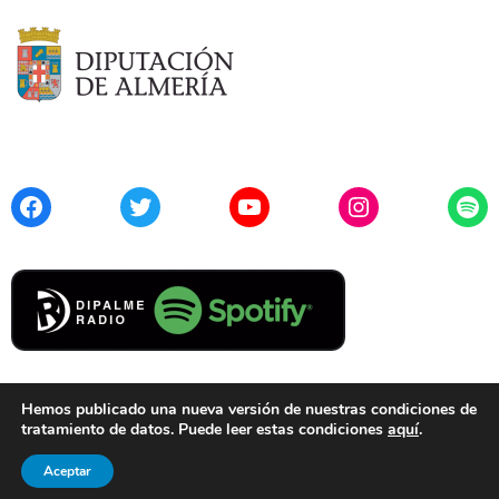
Facebook
Twitter
YouTube
Instagram
Spo
Hemos publicado una nueva versión de nuestras condiciones de
tratamiento de datos. Puede leer estas condiciones
aquí
.
Contacto
Aviso Legal
Privacidad
Cookies
Aceptar
© 2021 Diputación de Almería. Todos los derechos reservados.