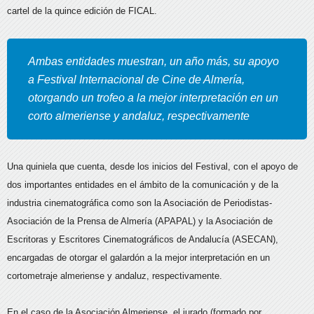
cartel de la quince edición de FICAL.
Ambas entidades muestran, un año más, su apoyo
a Festival Internacional de Cine de Almería,
otorgando un trofeo a la mejor interpretación en un
corto almeriense y andaluz, respectivamente
Una quiniela que cuenta, desde los inicios del Festival, con el apoyo de
dos importantes entidades en el ámbito de la comunicación y de la
industria cinematográfica como son la Asociación de Periodistas-
Asociación de la Prensa de Almería (APAPAL) y la Asociación de
Escritoras y Escritores Cinematográficos de Andalucía (ASECAN),
encargadas de otorgar el galardón a la mejor interpretación en un
cortometraje almeriense y andaluz, respectivamente.
En el caso de la Asociación Almeriense, el jurado (formado por