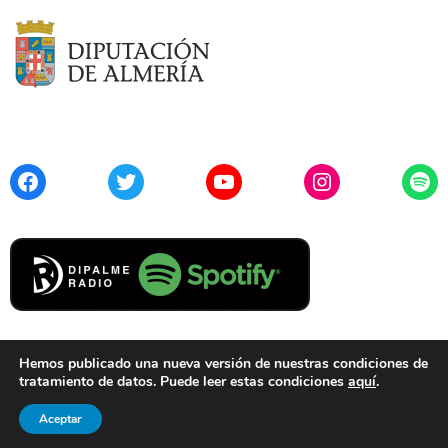
Facebook
Twitter
YouTube
Instagram
Spo
Hemos publicado una nueva versión de nuestras condiciones de
tratamiento de datos. Puede leer estas condiciones
aquí
.
Contacto
Aviso Legal
Privacidad
Cookies
Aceptar
© 2021 Diputación de Almería. Todos los derechos reservados.