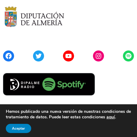
Facebook
Twitter
YouTube
Instagram
Spo
Hemos publicado una nueva versión de nuestras condiciones de
tratamiento de datos. Puede leer estas condiciones
aquí
.
Contacto
Aviso Legal
Privacidad
Cookies
Aceptar
© 2021 Diputación de Almería. Todos los derechos reservados.