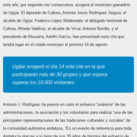
este año
, por segunda vez consecutiva, acogerá el municipio granadino
de Ugíjar. El diputado de Cultura, Antonio Jesús Rodríguez Segura; el
alcalde de Ugíjar, Federico López Maldonado; el delegado territorial de
Cultura, Alfredo Valdivia; el alcalde de Vícar, Antonio Bonilla, y el
presidente de Abuxarra, Adolfo García, han presentado esta cita que
tendrá lugar en el citado municipio el próximo 14 de agosto.
Ugíjar acogerá el día 14 esta cita en la que
participarán más de 30 grupos y que espera
superar los 10.000 visitantes
Antonio J. Rodríguez ha puesto en valor el esfuerzo “unánime” de las
administraciones, la asociación y los voluntarios para realizar “una de las
principales representaciones de las tradiciones culturales y sociales” de
la comunidad autónoma andaluza. “Es un evento de referencia para toda
Andalucía gracias a lo largo de sus 35 años de historia del esfuerzo de