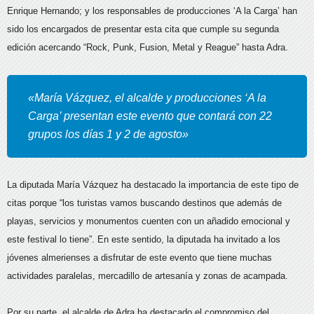
Enrique Hernando; y los responsables de producciones ‘A la Carga’ han
sido los encargados de presentar esta cita que cumple su segunda
edición acercando “Rock, Punk, Fusion, Metal y Reague” hasta Adra.
«María Vázquez, el alcalde y producciones ‘A la
Carga’ presentan este evento que contará con 22
grupos los días 1 y 2 de agosto»
La diputada María Vázquez ha destacado la importancia de este tipo de
citas porque “los turistas vamos buscando destinos que además de
playas, servicios y monumentos cuenten con un añadido emocional y
este festival lo tiene”. En este sentido, la diputada ha invitado a los
jóvenes almerienses a disfrutar de este evento que tiene muchas
actividades paralelas, mercadillo de artesanía y zonas de acampada.
Por su parte, el alcalde de Adra ha destacado el compromiso del