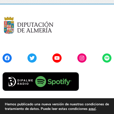
Facebook
Twitter
YouTube
Instagram
Spo
Hemos publicado una nueva versión de nuestras condiciones de
tratamiento de datos. Puede leer estas condiciones
aquí
.
Contacto
Aviso Legal
Privacidad
Cookies