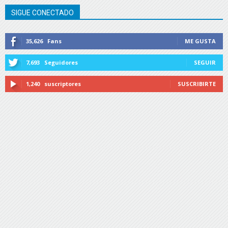
SIGUE CONECTADO
35,626
Fans
ME GUSTA
7,693
Seguidores
SEGUIR
1,240
suscriptores
SUSCRIBIRTE