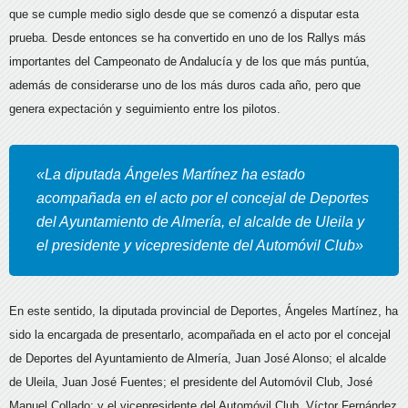
que se cumple medio siglo desde que se comenzó a disputar esta
prueba.
Desde entonces se ha convertido en uno de los Rallys más
importantes del Campeonato de Andalucía y de los que más puntúa,
además de considerarse uno de los más duros cada año, pero que
genera expectación y seguimiento entre los pilotos.
«La diputada Ángeles Martínez ha estado
acompañada en el acto por el concejal de Deportes
del Ayuntamiento de Almería, el alcalde de Uleila y
el presidente y vicepresidente del Automóvil Club»
En este sentido, la diputada provincial de Deportes, Ángeles Martínez, ha
sido la encargada de presentarlo, acompañada en el acto por el concejal
de Deportes del Ayuntamiento de Almería, Juan José Alonso; el alcalde
de Uleila, Juan José Fuentes; el presidente del Automóvil Club, José
Manuel Collado; y el vicepresidente del Automóvil Club, Víctor Fernández