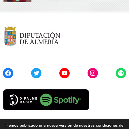
Facebook
Twitter
YouTube
Instagram
Spo
Hemos publicado una nueva versión de nuestras condiciones de