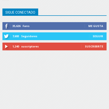
SIGUE CONECTADO
35,626
Fans
ME GUSTA
7,693
Seguidores
SEGUIR
1,240
suscriptores
SUSCRIBIRTE