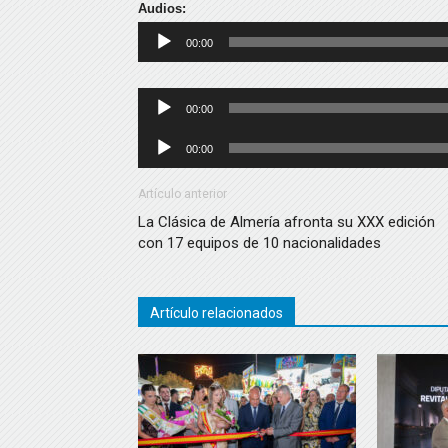
Audios:
Reproductor
00:00
de
audio
Reproductor
00:00
de
Reproductor
00:00
audio
de
audio
Artículo anterior
La Clásica de Almería afronta su XXX edición
con 17 equipos de 10 nacionalidades
Artículo relacionados