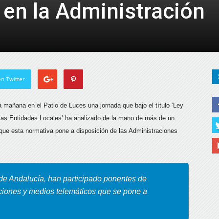
 en la Administración
de
Almería
n Twitter
a mañana en el Patio de Luces una jornada que bajo el título ‘Ley
 las Entidades Locales’ ha analizado de la mano de más de un
 que esta normativa pone a disposición de las Administraciones
 de Andalucía, han participado ponentes de
ciones y medios telemáticos que se pone a