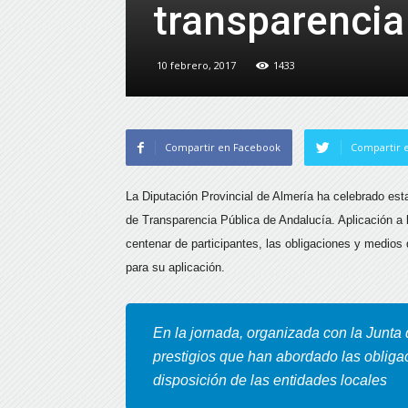
transparencia
10 febrero, 2017
1433
Compartir en Facebook
Compartir e
La Diputación Provincial de Almería ha celebrado est
de Transparencia Pública de Andalucía
. Aplicación a
centenar de participantes, las obligaciones y medios
para su aplicación.
En la jornada, organizada con la Junta
prestigios que han abordado las obliga
disposición de las entidades locales