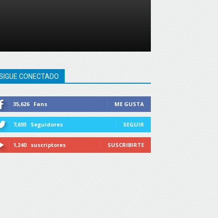
SIGUE CONECTADO
35,626
Fans
ME GUSTA
7,693
Seguidores
SEGUIR
1,240
suscriptores
SUSCRIBIRTE