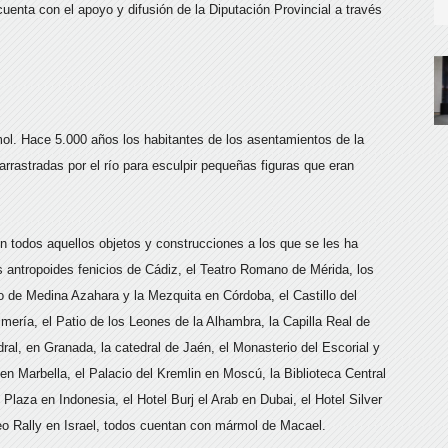
enta con el apoyo y difusión de la Diputación Provincial a través
ol. Hace 5.000 años los habitantes de los asentamientos de la
rastradas por el río para esculpir pequeñas figuras que eran
 en todos aquellos objetos y construcciones a los que se les ha
s antropoides fenicios de Cádiz, el Teatro Romano de Mérida, los
cio de Medina Azahara y la Mezquita en Córdoba, el Castillo del
mería, el Patio de los Leones de la Alhambra, la Capilla Real de
dral, en Granada, la catedral de Jaén, el Monasterio del Escorial y
en Marbella, el Palacio del Kremlin en Moscú, la Biblioteca Central
Plaza en Indonesia, el Hotel Burj el Arab en Dubai, el Hotel Silver
eo Rally en Israel, todos cuentan con mármol de Macael.