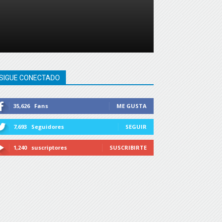
SIGUE CONECTADO
35,626
Fans
ME GUSTA
7,693
Seguidores
SEGUIR
1,240
suscriptores
SUSCRIBIRTE