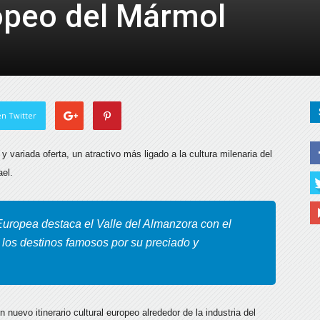
ropeo del Mármol
de
Almería
n Twitter
y variada oferta, un atractivo más ligado a la cultura milenaria del
ael.
Europea destaca el Valle del Almanzora con el
os destinos famosos por su preciado y
nuevo itinerario cultural europeo alrededor de la industria del