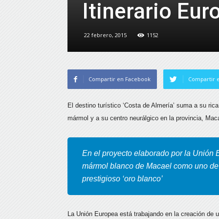
Itinerario Eu
22 febrero, 2015
1152
Compartir en Facebook
Compartir e
El destino turístico ‘Costa de Almería’ suma a su rica 
mármol y a su centro neurálgico en la provincia, Mac
En el proyecto elaborado por la Unión 
mármol blanco de Macael como uno de l
prestigioso ‘oro blanco’
La Unión Europea está trabajando en la creación de un 