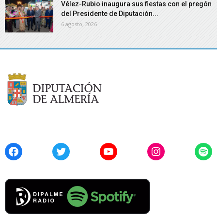
Vélez-Rubio inaugura sus fiestas con el pregón
del Presidente de Diputación...
6 agosto, 2026
Facebook
Twitter
YouTube
Instagram
Spo