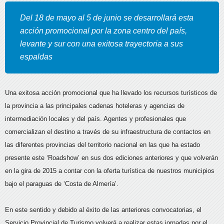
Del 18 de mayo al 5 de junio se desarrollará esta
acción promocional por la zona centro del país,
levante y sur con una exitosa trayectoria a sus
espaldas
Una exitosa acción promocional que ha llevado los recursos turísticos de
la provincia a las principales cadenas hoteleras y agencias de
intermediación locales y del país. Agentes y profesionales que
comercializan el destino a través de su infraestructura de contactos en
las diferentes provincias del territorio nacional en las que ha estado
presente este ‘Roadshow’ en sus dos ediciones anteriores y que volverán
en la gira de 2015 a contar con la oferta turística de nuestros municipios
bajo el paraguas de ‘Costa de Almería’.
En este sentido y debido al éxito de las anteriores convocatorias, el
Servicio Provincial de Turismo volverá a realizar estas jornadas por el