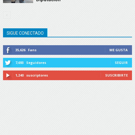
SIGUE CONECTADO
35,626
Fans
ME GUSTA
7,693
Seguidores
SEGUIR
1,240
suscriptores
SUSCRIBIRTE