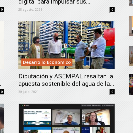
digital para impulsar sus...
28 agosto, 2021
0
0
Desarrollo Económico
s
Diputación y ASEMPAL resaltan la
.
apuesta sostenible del agua de la...
30 julio, 2021
0
0