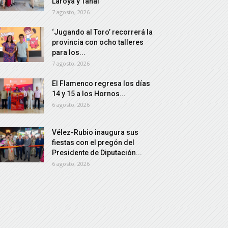
Laroya y Tahal
7 agosto, 2026
‘Jugando al Toro’ recorrerá la
provincia con ocho talleres
para los...
7 agosto, 2026
El Flamenco regresa los días
14 y 15 a los Hornos...
6 agosto, 2026
Vélez-Rubio inaugura sus
fiestas con el pregón del
Presidente de Diputación...
6 agosto, 2026