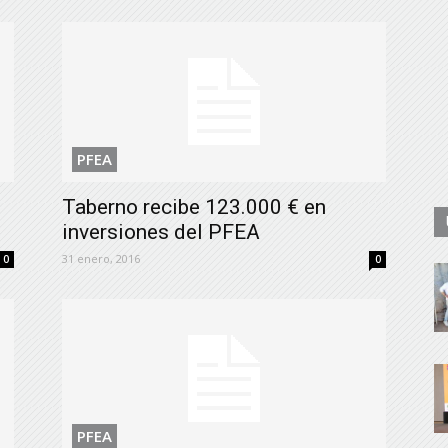
PFEA
Taberno recibe 123.000 € en
inversiones del PFEA
31 enero, 2016
0
0
PFEA