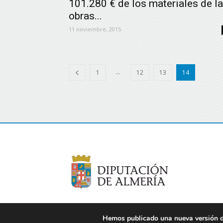
101.280 € de los materiales de l
obras...
11 noviembre, 2015
...
1
12
13
14
Hemos publicado una nueva versión de