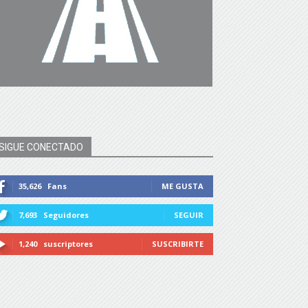
SIGUE CONECTADO
35,626
Fans
ME GUSTA
7,693
Seguidores
SEGUIR
1,240
suscriptores
SUSCRIBIRTE