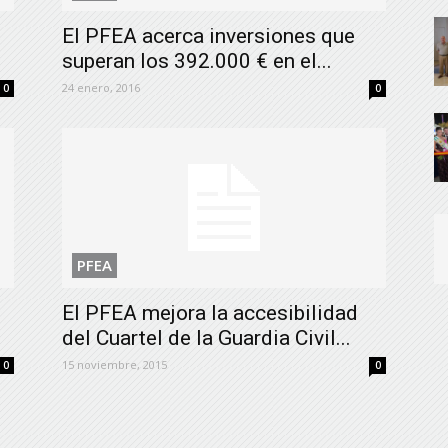
El PFEA acerca inversiones que
superan los 392.000 € en el...
24 enero, 2016
0
0
PFEA
El PFEA mejora la accesibilidad
del Cuartel de la Guardia Civil...
15 noviembre, 2015
0
0