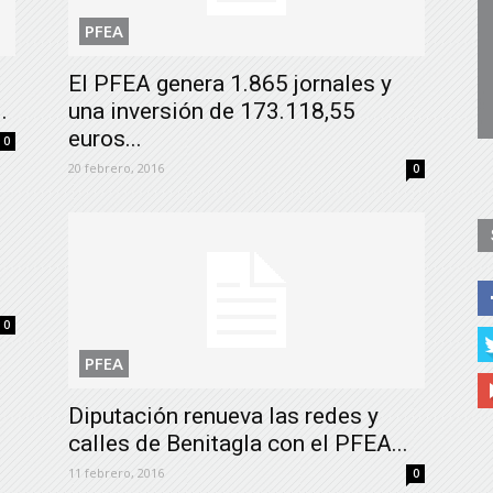
de
PFEA
El PFEA genera 1.865 jornales y
.
una inversión de 173.118,55
euros...
0
Almería
20 febrero, 2016
0
1
0
PFEA
Diputación renueva las redes y
calles de Benitagla con el PFEA...
11 febrero, 2016
0