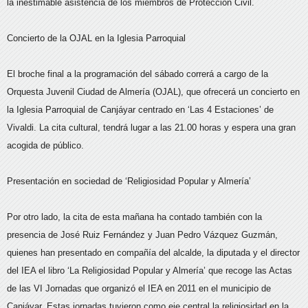
la inestimable asistencia de los miembros de Protección Civil.
Concierto de la OJAL en la Iglesia Parroquial
El broche final a la programación del sábado correrá a cargo de la
Orquesta Juvenil Ciudad de Almería (OJAL), que ofrecerá un concierto en
la Iglesia Parroquial de Canjáyar centrado en ‘Las 4 Estaciones’ de
Vivaldi. La cita cultural, tendrá lugar a las 21.00 horas y espera una gran
acogida de público.
Presentación en sociedad de ‘Religiosidad Popular y Almería’
Por otro lado, la cita de esta mañana ha contado también con la
presencia de José Ruiz Fernández y Juan Pedro Vázquez Guzmán,
quienes han presentado en compañía del alcalde, la diputada y el director
del IEA el libro ‘La Religiosidad Popular y Almería’ que recoge las Actas
de las VI Jornadas que organizó el IEA en 2011 en el municipio de
Canjáyar. Estas jornadas tuvieron como eje central la religiosidad en la