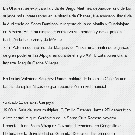
En Ohanes, se explicará la vida de Diego Martínez de Araque, uno de los
sujetos más interesantes en la historia de Ohanes, fue abogado, fiscal de
la Audiencia de Santo Domingo, y regente de la de Manila y Guadalajara
en México. En el municipio se conserva su memoria y casa, pero la
tradición le hace virrey de México.
? En Paterna se hablaría del Marqués de Yniza, una familia de oligarcas
de gran poder en las Alpujarras durante el siglo XVIII. Esta ponencia la
imparte Joaquín Gaona Villegas.
En Dalías Valeriano Sánchez Ramos hablará de la familia Callejón una
familia de diplomáticos de gran repercusión a nivel mundial.
•Sábado 11 de abril. Canjayar.
19:00 h. Sala de usos múltiples. C/Emilio Esteban Hanza.?El catedrático
e intelectual Miguel Gerónimo de La Santa Cruz Romera Navarro
Ponente: Juan Pedro Vázquez Guzmán. Licenciado en Geografía e
Historia por la Universidad de Granada. Doctor en Historia por la