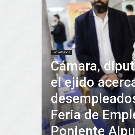
Sin categoría
Cámara, diput
el ejido acerc
desempleados 
Feria de Emp
Poniente Alpu