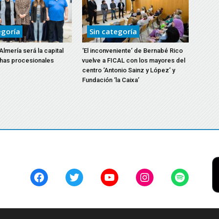
egoría
Sin categoría
lmería será la capital
‘El inconveniente’ de Bernabé Rico
chas procesionales
vuelve a FICAL con los mayores del
centro ‘Antonio Sainz y López’ y
Fundación ‘la Caixa’
Facebook
Twitter
YouTube
Instagram
Spotify