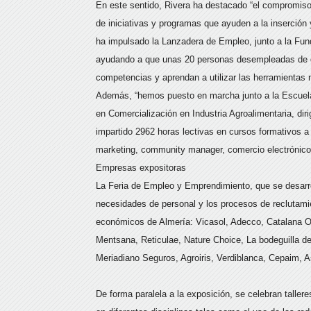
En este sentido, Rivera ha destacado “el compromiso
de iniciativas y programas que ayuden a la inserción 
ha impulsado la Lanzadera de Empleo, junto a la Fun
ayudando a que unas 20 personas desempleadas de dif
competencias y aprendan a utilizar las herramientas 
Además, “hemos puesto en marcha junto a la Escuela 
en Comercialización en Industria Agroalimentaria, d
impartido 2962 horas lectivas en cursos formativos 
marketing, community manager, comercio electrónico,
Empresas expositoras
La Feria de Empleo y Emprendimiento, que se desarrol
necesidades de personal y los procesos de reclutami
económicos de Almería: Vicasol, Adecco, Catalana Oc
Mentsana, Reticulae, Nature Choice, La bodeguilla d
Meriadiano Seguros, Agroiris, Verdiblanca, Cepaim, 
De forma paralela a la exposición, se celebran talle