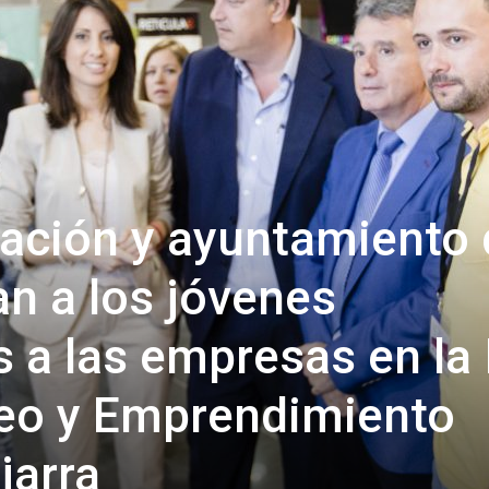
de
Almería
ación y ayuntamiento 
an a los jóvenes
a las empresas en la 
leo y Emprendimiento
jarra