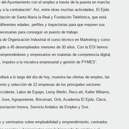
 del Ayuntamiento con el empleo a través de la puesta en marcha
y a la contratación”. Así, entre otras muchas actividades, El Ejido
dación de Santa María la Real y Fundación Telefónica, que está
erentes edades, perfiles y trayectorias para que mejoren sus
necesarias para conseguir un puesto de trabajo.
de Organización Industrial el curso técnico en Marketing y curso
irigido a 45 desempleados menores de 30 años. Con la EOI hemos
a emprendedores y empresarios en materias de competencia digital,
 impulso a la iniciativa empresarial y gestión de PYMES”.
lará a lo largo del día de hoy, muestra las ofertas de empleo, las
ento y selección de 22 empresas de los principales sectores
cidente, Labor de Equipo, Leroy Merlin, Reco ett, Keller Wiliams,
e Jose, Agroponiente, Bricomart, Ovb, Academia El Ejido, Clece,
Asociacion Innova, Servicio Andaluz de Empleo y Sve.
res y seminarios sobre empleabilidad y emprendimiento, centrados