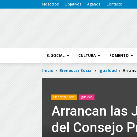
Nosotros
Objetivos
Agenda
Contacto
B. SOCIAL
CULTURA
FOMENTO
Inicio
Bienestar Social
Igualdad
Arranc
Bienestar Social
Igualdad
Arrancan las
del Consejo P