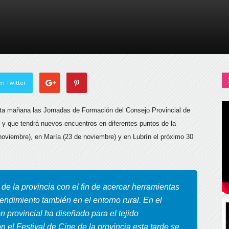
de
Almería
n Twitter
sta mañana las Jornadas de Formación del Consejo Provincial de
al y que tendrá nuevos encuentros en diferentes puntos de la
noviembre), en María (23 de noviembre) y en Lubrín el próximo 30
s de la provincia con el fin de acercar herramientas
rendimiento también en el entorno rural. En el
ón provincial ha diseñado para el tejido
 el Festival de Cine de la provincia esta tarde se