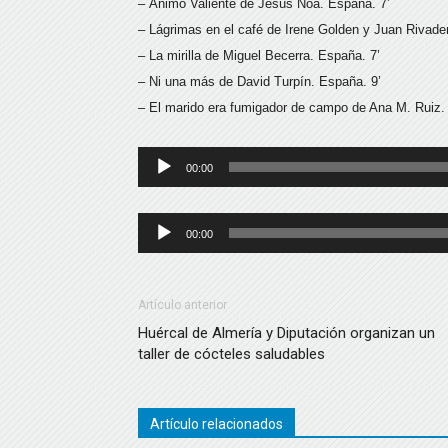
– Ánimo Valiente de Jesús Noa. España. 7’
– Lágrimas en el café de Irene Golden y Juan Rivade
– La mirilla de Miguel Becerra. España. 7’
– Ni una más de David Turpín. España. 9’
– El marido era fumigador de campo de Ana M. Ruiz.
Reproductor
00:00
de
audio
Reproductor
00:00
de
audio
Artículo anterior
Huércal de Almería y Diputación organizan un
taller de cócteles saludables
Artículo relacionados