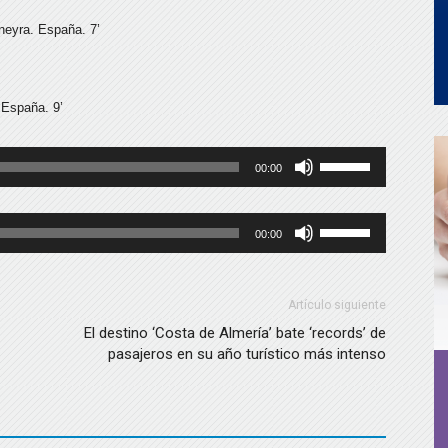
neyra. España. 7’
 España. 9’
Utiliza
00:00
las
teclas
Utiliza
00:00
de
las
flecha
teclas
arriba/abajo
de
Artículo siguiente
para
flecha
El destino ‘Costa de Almería’ bate ‘records’ de
aumentar
pasajeros en su año turístico más intenso
arriba/abajo
o
para
disminuir
aumentar
el
o
volumen.