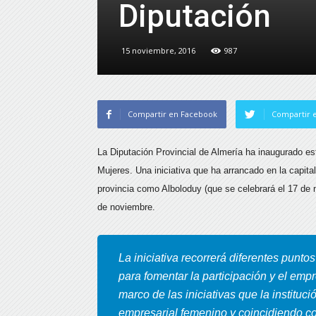
Diputación
15 noviembre, 2016
987
Compartir en Facebook
Compartir e
La Diputación Provincial de Almería ha inaugurado e
Mujeres.
Una iniciativa que ha arrancado en la capit
provincia como Alboloduy (que se celebrará el 17 de 
de noviembre.
La iniciativa recorrerá diferentes punto
para fomentar la participación y el emp
marco de las iniciativas que la instituci
empresarial femenino y coincidiendo con