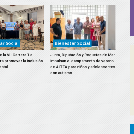
disminuir
el
volumen.
ar Social
Bienestar Social
 la VII Carrera ‘La
Junta, Diputación y Roquetas de Mar
ara promover la inclusión
impulsan el campamento de verano
ental
de ALTEA para niños y adolescentes
con autismo