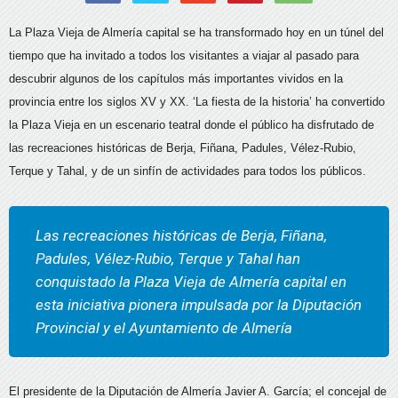
La Plaza Vieja de Almería capital se ha transformado hoy en un túnel del
tiempo que ha invitado a todos los visitantes a viajar al pasado para
descubrir algunos de los capítulos más importantes vividos en la
provincia entre los siglos XV y XX. ‘La fiesta de la historia’ ha convertido
la Plaza Vieja en un escenario teatral donde el público ha disfrutado de
las recreaciones históricas de Berja, Fiñana, Padules, Vélez-Rubio,
Terque y Tahal, y de un sinfín de actividades para todos los públicos.
Las recreaciones históricas de Berja, Fiñana,
Padules, Vélez-Rubio, Terque y Tahal han
conquistado la Plaza Vieja de Almería capital en
esta iniciativa pionera impulsada por la Diputación
Provincial y el Ayuntamiento de Almería
El presidente de la Diputación de Almería Javier A. García; el concejal de