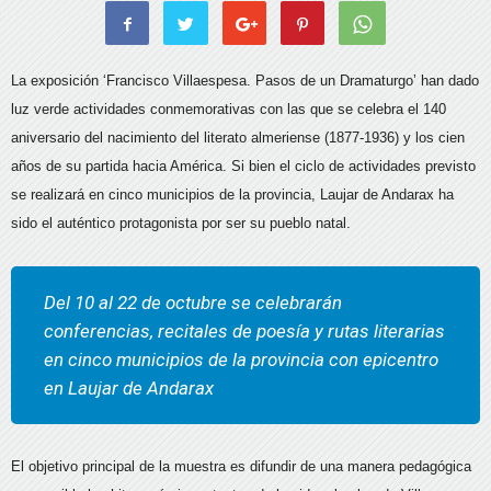
La exposición ‘Francisco Villaespesa. Pasos de un Dramaturgo’ han dado
luz verde actividades conmemorativas con las que se celebra el 140
aniversario del nacimiento del literato almeriense (1877-1936) y los cien
años de su partida hacia América. Si bien el ciclo de actividades previsto
se realizará en cinco municipios de la provincia, Laujar de Andarax ha
sido el auténtico protagonista por ser su pueblo natal.
Del 10 al 22 de octubre se celebrarán
conferencias, recitales de poesía y rutas literarias
en cinco municipios de la provincia con epicentro
en Laujar de Andarax
El objetivo principal de la muestra es difundir de una manera pedagógica