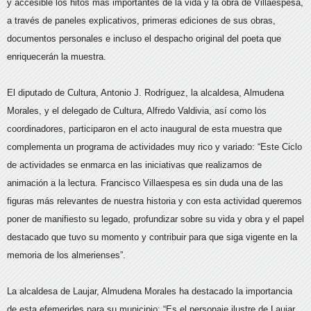
y accesible los hitos más importantes de la vida y la obra de Villaespesa,
a través de paneles explicativos, primeras ediciones de sus obras,
documentos personales e incluso el despacho original del poeta que
enriquecerán la muestra.
El diputado de Cultura, Antonio J. Rodríguez, la alcaldesa, Almudena
Morales, y el delegado de Cultura, Alfredo Valdivia, así como los
coordinadores, participaron en el acto inaugural de esta muestra que
complementa un programa de actividades muy rico y variado: “Este Ciclo
de actividades se enmarca en las iniciativas que realizamos de
animación a la lectura. Francisco Villaespesa es sin duda una de las
figuras más relevantes de nuestra historia y con esta actividad queremos
poner de manifiesto su legado, profundizar sobre su vida y obra y el papel
destacado que tuvo su momento y contribuir para que siga vigente en la
memoria de los almerienses”.
La alcaldesa de Laujar, Almudena Morales ha destacado la importancia
de esta efemerides para su municipio: “Es el personaje ilustre de Laujar.