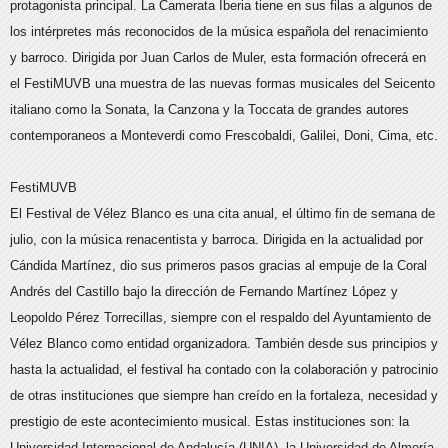
protagonista principal. La Camerata Iberia tiene en sus filas a algunos de
los intérpretes más reconocidos de la música española del renacimiento
y barroco. Dirigida por Juan Carlos de Muler, esta formación ofrecerá en
el FestiMUVB una muestra de las nuevas formas musicales del Seicento
italiano como la Sonata, la Canzona y la Toccata de grandes autores
contemporaneos a Monteverdi como Frescobaldi, Galilei, Doni, Cima, etc.
FestiMUVB
El Festival de Vélez Blanco es una cita anual, el último fin de semana de
julio, con la música renacentista y barroca. Dirigida en la actualidad por
Cándida Martínez, dio sus primeros pasos gracias al empuje de la Coral
Andrés del Castillo bajo la dirección de Fernando Martínez López y
Leopoldo Pérez Torrecillas, siempre con el respaldo del Ayuntamiento de
Vélez Blanco como entidad organizadora. También desde sus principios y
hasta la actualidad, el festival ha contado con la colaboración y patrocinio
de otras instituciones que siempre han creído en la fortaleza, necesidad y
prestigio de este acontecimiento musical. Estas instituciones son: la
Universidad Internacional de Andalucía (UNIA), la Universidad de Almería