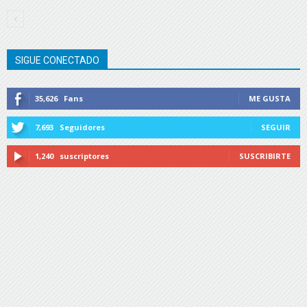
SIGUE CONECTADO
35,626
Fans
ME GUSTA
7,693
Seguidores
SEGUIR
1,240
suscriptores
SUSCRIBIRTE