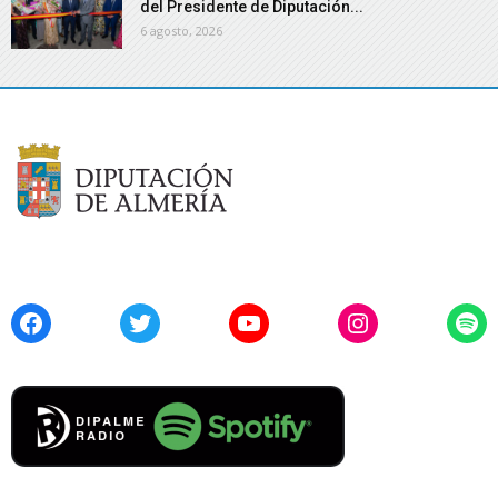
del Presidente de Diputación...
6 agosto, 2026
Facebook
Twitter
YouTube
Instagram
Spo