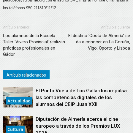
peuropeos@dipalme.org con el asunto SVE más tu nombre o llamando a
los teléfonos 950 211810/11/12.
Artículo anterior
Artículo siguiente
Los alumnos de la Escuela
El destino ‘Costa de Almería’ se
Taller ‘Vivero Provincial’ realizan
da a conocer en La Coruña,
prácticas profesionales en
Vigo, Oporto y Lisboa
Gádor
Artículo relacionados
El Punto Vuela de Los Gallardos impulsa
las competencias digitales de los
Actualidad
alumnos del CEIP Juan XXIII
Diputación de Almería acerca el cine
europeo a través de los Premios LUX
Cultura
2026