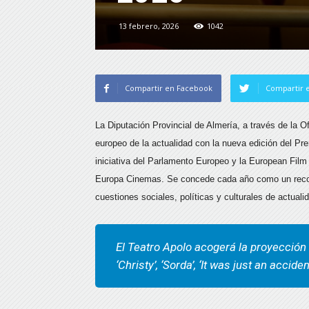
13 febrero, 2026
1042
Compartir en Facebook
Compartir e
La Diputación Provincial de Almería, a través de la O
europeo de la actualidad con la nueva edición del P
iniciativa del Parlamento Europeo y la European Fil
Europa Cinemas. Se concede cada año como un recono
cuestiones sociales, políticas y culturales de actual
El Teatro Apolo acogerá la proyección d
‘Christy’, ‘Sorda’, ‘It was just an accide