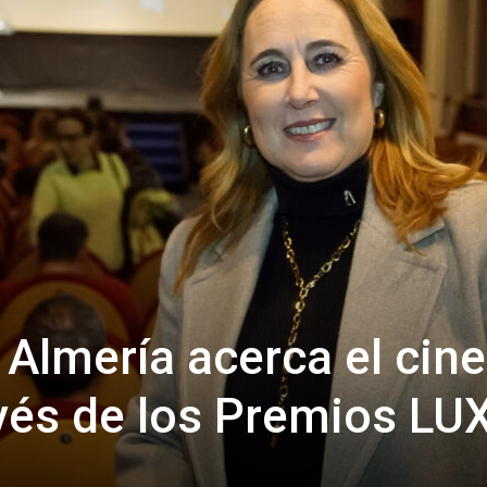
de
Almería
 Almería acerca el cine
vés de los Premios LU