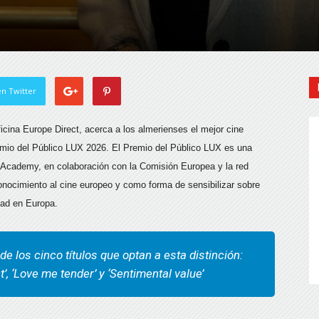
n Twitter
ficina Europe Direct, acerca a los almerienses el mejor cine
remio del Público LUX 2026. El Premio del Público LUX es una
m Academy, en colaboración con la Comisión Europea y la red
cimiento al cine europeo y como forma de sensibilizar sobre
idad en Europa.
e los cinco títulos que optan a esta distinción:
nt’, ‘Love me tender’ y ‘Sentimental value’