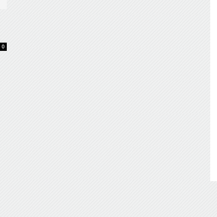
de
0
Almería