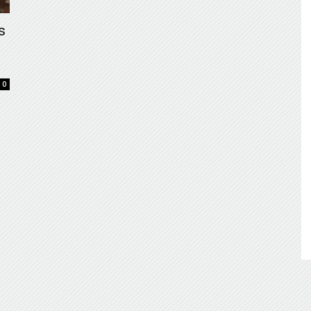
de
s
0
Almería