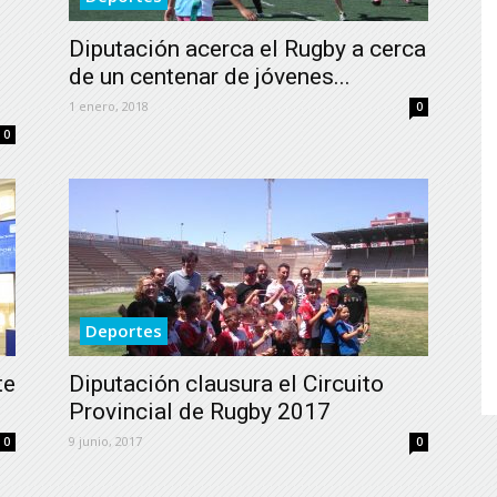
de
Diputación acerca el Rugby a cerca
de un centenar de jóvenes...
1 enero, 2018
0
0
Almería
Deportes
te
Diputación clausura el Circuito
Provincial de Rugby 2017
9 junio, 2017
0
0