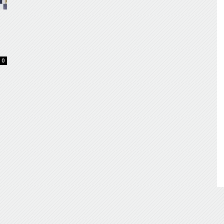
de
0
Almería