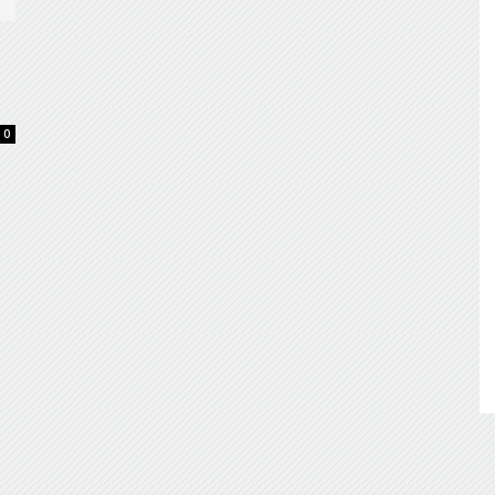
de
0
Almería