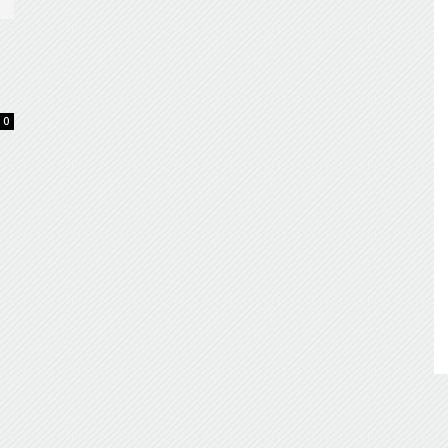
de
o
0
Almería