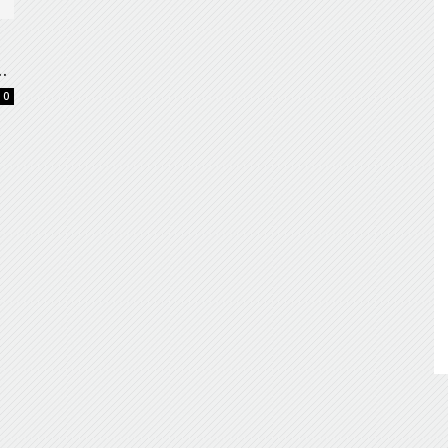
de
.
0
Almería