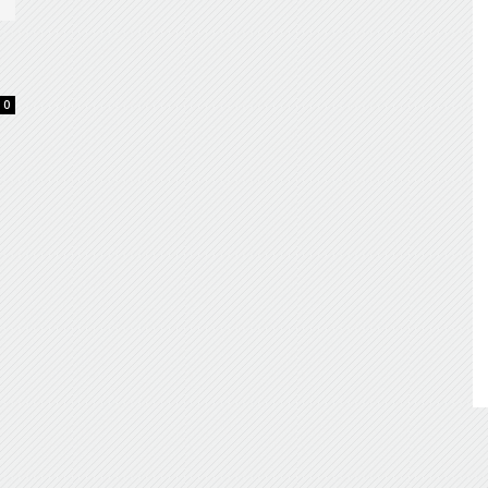
de
0
Almería