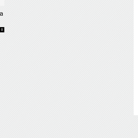
de
ia
0
Almería