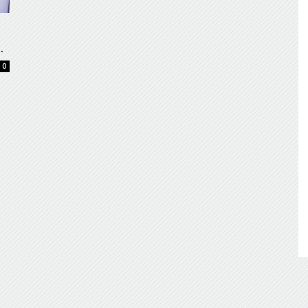
de
.
0
Almería