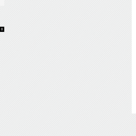
de
0
Almería