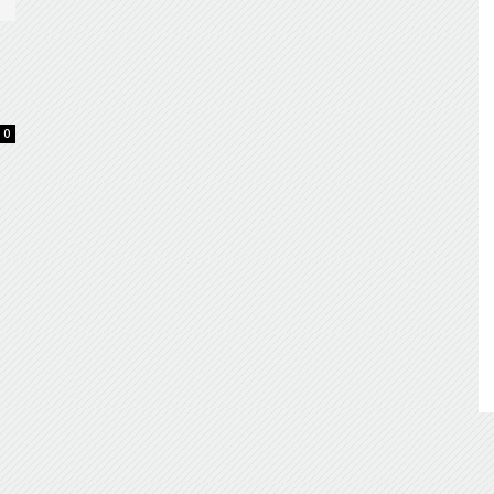
de
0
Almería