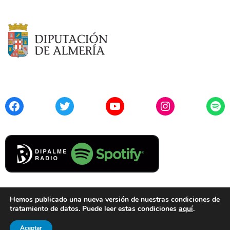
Facebook
Twitter
YouTube
Instagram
Spo
Hemos publicado una nueva versión de nuestras condiciones de
tratamiento de datos. Puede leer estas condiciones
aquí
.
Contacto
Aviso Legal
Privacidad
Cookies
Aceptar