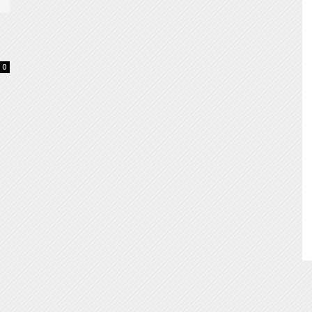
de
0
Almería