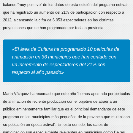
balance “muy positivo” de los datos de esta edición del programa estival
que ha registrado un aumento del 21% de participación con respecto a
2012, alcanzando la cifra de 6.053 espectadores en las distintas
proyecciones que se han programado por toda la provincia.
«El área de Cultura ha programado 10 películas de
animación en 36 municipios que han contado con
un incremento de espectadores del 21% con
respecto al año pasado»
María Vázquez ha recordado que este año “hemos apostado por películas
de animación de reciente producción con el objetivo de atraer a un
público eminentemente familiar que es el principal demandante de este
programa en los municipios más pequeños de la provincia que multiplican
su población en época estival”. En este sentido, los datos de
participación son especialmente relevantes en municipios como Beires,