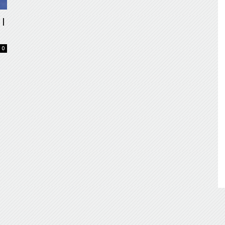
de
 I
0
Almería