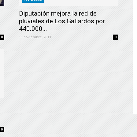
de
Diputación mejora la red de
pluviales de Los Gallardos por
440.000...
11 noviembre, 2013
0
0
Almería
0