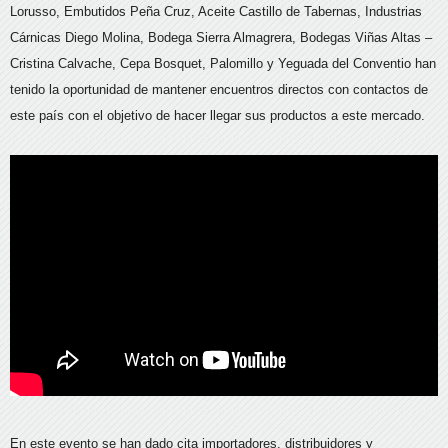
Lorusso, Embutidos Peña Cruz, Aceite Castillo de Tabernas, Industrias
Cárnicas Diego Molina, Bodega Sierra Almagrera, Bodegas Viñas Altas –
Cristina Calvache, Cepa Bosquet, Palomillo y Yeguada del Conventio han
tenido la oportunidad de mantener encuentros directos con contactos de
este país con el objetivo de hacer llegar sus productos a este mercado.
En este evento se han dado cita importadores, distribuidores y