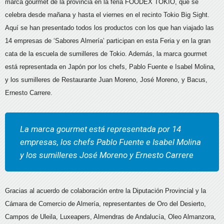
marca gourmet de la provincia en la feria FOODEX TOKIO, que se
celebra desde mañana y hasta el viernes en el recinto Tokio Big Sight.
Aquí se han presentado todos los productos con los que han viajado las
14 empresas de ‘Sabores Almería’ participan en esta Feria y en la gran
cata de la escuela de sumilleres de Tokio. Además, la marca gourmet
está representada en Japón por los chefs, Pablo Fuente e Isabel Molina,
y los sumilleres de Restaurante Juan Moreno, José Moreno, y Bacus,
Ernesto Carrere.
La marca gourmet está representada por 14
empresas, los chefs Pablo Fuente e Isabel Molina
y los sumilleres José Moreno y Ernesto Carrere
Gracias al acuerdo de colaboración entre la Diputación Provincial y la
Cámara de Comercio de Almería, representantes de Oro del Desierto,
Campos de Uleila, Luxeapers, Almendras de Andalucía, Oleo Almanzora,