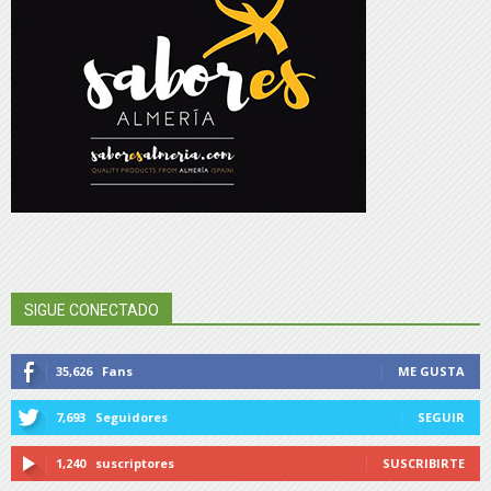
SIGUE CONECTADO
35,626
Fans
ME GUSTA
7,693
Seguidores
SEGUIR
1,240
suscriptores
SUSCRIBIRTE